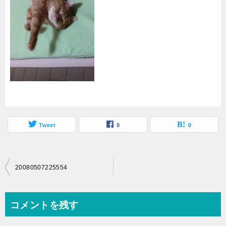
Tweet
0
0
投
20080507225554
稿
ナ
コメントを残す
ビ