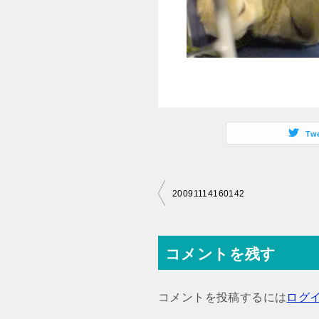
Tw
投
20091114160142
稿
ナ
コメントを残す
ビ
ゲ
コメントを投稿するには
ログ
ー