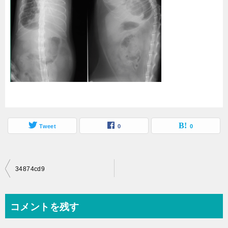
Tweet
0
0
投
34874cd9
稿
ナ
コメントを残す
ビ