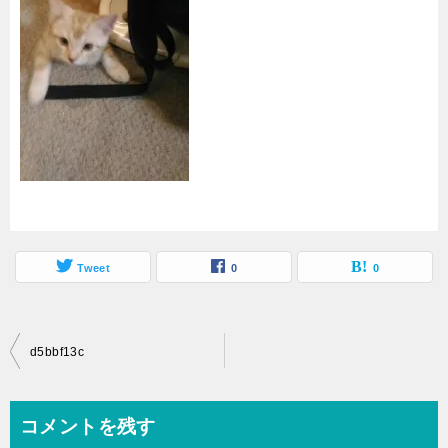
Tweet
0
0
投
d5bbf13c
稿
ナ
コメントを残す
ビ