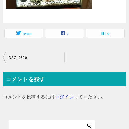
Tweet
0
0
投
DSC_0530
稿
ナ
コメントを残す
ビ
ゲ
コメントを投稿するには
ログイン
してください。
ー
シ
ョ