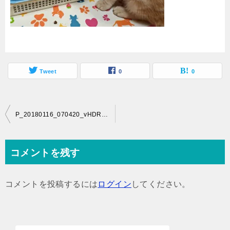
Tweet
0
0
投
P_20180116_070420_vHDR_Auto
稿
ナ
コメントを残す
ビ
ゲ
コメントを投稿するには
ログイン
してください。
ー
シ
ョ