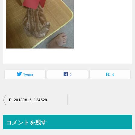
Tweet
0
0
投
P_20180815_124528
稿
ナ
コメントを残す
ビ