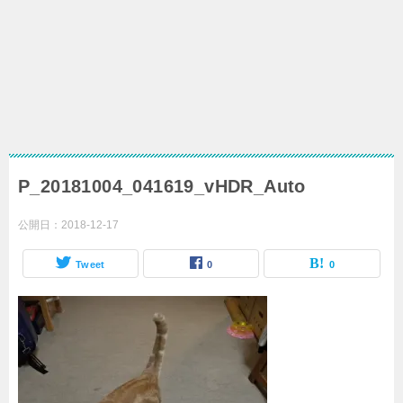
P_20181004_041619_vHDR_Auto
公開日：
2018-12-17
Tweet
0
0