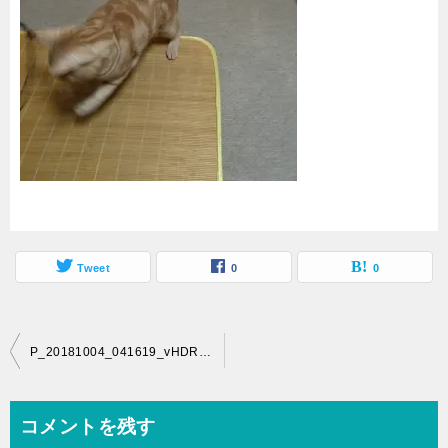
Tweet
0
0
投
P_20181004_041619_vHDR_Auto
稿
ナ
コメントを残す
ビ